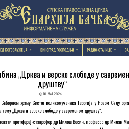
РЕД БОГОСЛУЖЕЊА
ВИНОГРАД ГОСПОДЊИ
РАДИО-СТАНИЦЕ
СА
рибина „Црква и верске слободе у савреме
друштвуˮ
10. МАЈ 2024.
 Саборном храму Светог великомученика Георгија у Новом Саду орга
а тему „Црква и верске слободе у савременом друштвуˮ.
вовати протојереј-ставрофор др Милош Весин, професор др Милан Ми