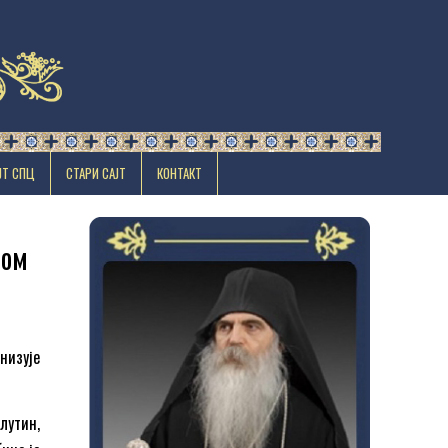
ЈТ СПЦ
СТАРИ САЈТ
КОНТАКТ
ном
низује
лутин,