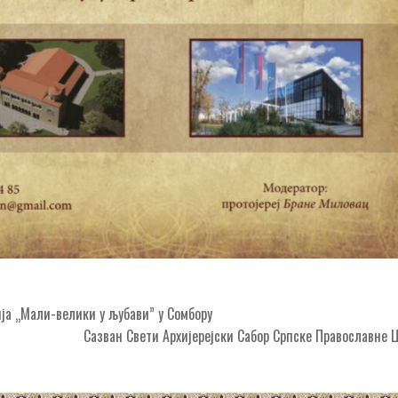
а „Мали-велики у љубави” у Сомбору
Сазван Свети Архијерејски Сабор Српске Православне