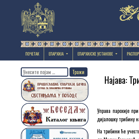
ПОЧЕТАК
ЕПАРХИЈА
EПАРХИЈСКЕ УСТАНОВЕ
РАСПО
Search
Најава: Т
for:
Управа парохије при
дијалошку трибину н
На трибини ће учест