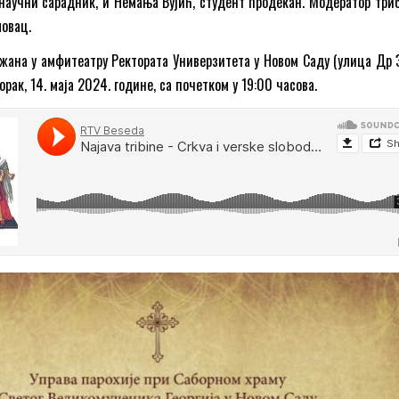
научни сарадник, и Немања Вујић, студент продекан. Модератор триб
ловац.
жана у амфитеатру Ректората Универзитета у Новом Саду (улица Др 
торак, 14. маја 2024. године, са почетком у 19:00 часова.