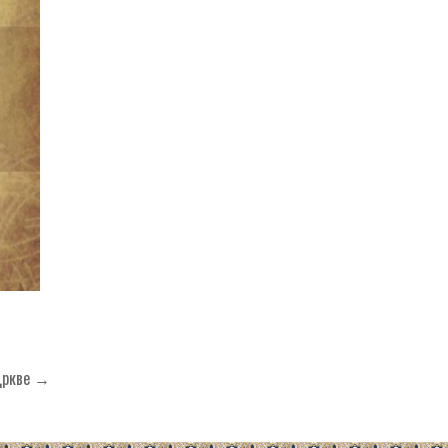
 Цркве →