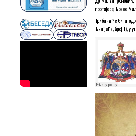
др Милан Громовић, 
протојереј Бране Ми
Трибина ће бити одр
Ђинђића, број 1), у у