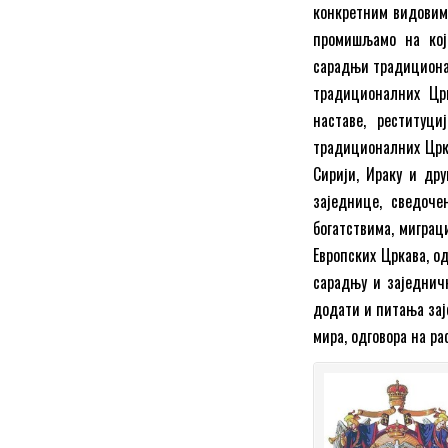
конкретним видовима
промишљамо на кој
сарадњи традиционал
традиционалних Цр
наставе, реституц
традиционалних Црка
Сирији, Ираку и др
заједнице, сведоч
богатствима, миграци
Европских Цркава, од
сарадњу и заједнич
додати и питања зај
мира, одговора на р