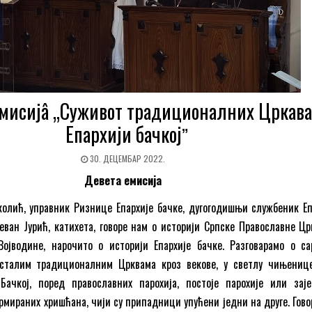
мисијâ „Суживот традиционалних Цркава
Епархији бачкојˮ
30. ДЕЦЕМБАР 2022.
Девета
емисија
олић, управник Ризнице Епархије бачке, дугогодишњи службеник Еп
Стеван Јурић, катихета, говоре нам о историји Српске Православне Цр
ојводине, нарочито о историји Епархије бачке. Разговарамо о с
осталим традиционалним Црквама кроз векове, у светлу чињениц
ачкој, поред православних парохија, постоје парохије или зај
рмираних хришћана, чији су припадници упућени једни на друге. Гово