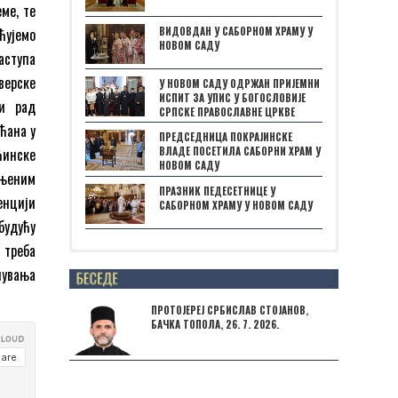
ме, те
ВИДОВДАН У САБОРНОМ ХРАМУ У
ћујемо
НОВОМ САДУ
аступа
верске
У НОВОМ САДУ ОДРЖАН ПРИЈЕМНИ
ИСПИТ ЗА УПИС У БОГОСЛОВИЈЕ
 и рад
СРПСКЕ ПРАВОСЛАВНЕ ЦРКВЕ
ћана у
ПРЕДСЕДНИЦА ПОКРАЈИНСКЕ
ћинске
ВЛАДЕ ПОСЕТИЛА САБОРНИ ХРАМ У
НОВОМ САДУ
 њеним
ПРАЗНИК ПЕДЕСЕТНИЦЕ У
ренцији
САБОРНОМ ХРАМУ У НОВОМ САДУ
 будућу
 треба
Posts not found
чувања
ПРОТОЈЕРЕЈ СРБИСЛАВ СТОЈАНОВ,
БАЧКА ТОПОЛА, 26. 7. 2026.