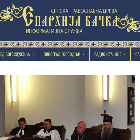
РЕД БОГОСЛУЖЕЊА
ВИНОГРАД ГОСПОДЊИ
РАДИО-СТАНИЦЕ
СА