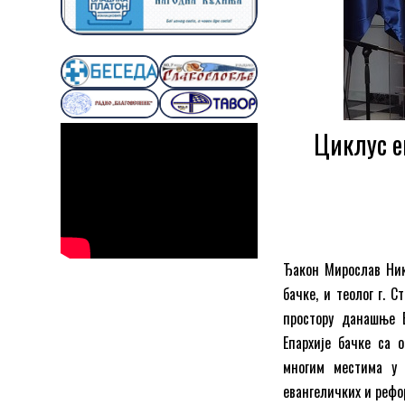
Циклус е
Ђакон Мирослав Ник
бачке, и теолог г. 
простору данашње В
Епархије бачке са 
многим местима у Б
евангеличких и рефо