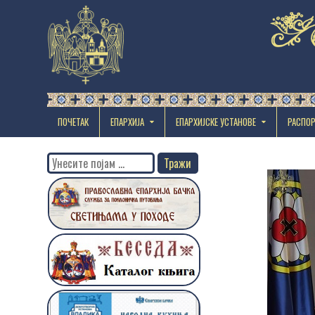
ПОЧЕТАК
ЕПАРХИЈА
EПАРХИЈСКЕ УСТАНОВЕ
РАСПО
Search
for: