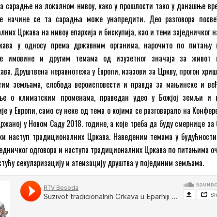
 сарадње на локалном нивоу, како у прошлости тако у данашње вре
е начине се та сарадња може унапредити. Део разговора посве
них Цркава на нивоу епархија и бискупија, као и теми заједничког н
кава у односу према државним органима, нарочито по питању 
ије имовине и другим темама од изузетног значаја за живот
ва. Друштвена неравнотежа у Европи, изазови за Цркву, прогон хриш
угим земљама, слобода вероисповести и правда за мањинске и ве
ење о климатским променама, праведан удео у Божјој земљи и
је у Европи, само су неке од тема о којима се разговарало на Конфе
ржаној у Новом Саду 2018. године, а које треба да буду смернице за
ки наступ традиционалних Цркава. Наведеним темама у будућности
едничког одговора и наступа традиционалних Цркава по питањима о
астућу секуларизацију и атеизацију друштва у појединим земљама.