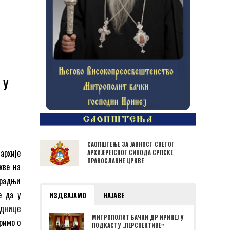
 у
САОПШТЕЊЕ ЗА ЈАВНОСТ СВЕТОГ
архије
АРХИЈЕРЕЈСКОГ СИНОДА СРПСКЕ
ПРАВОСЛАВНЕ ЦРКВЕ
кве на
арадњи
е да у
ИЗДВАЈАМО
НАЈАВЕ
еднице
МИТРОПОЛИТ БАЧКИ ДР ИРИНЕЈ У
римо о
ПОДКАСТУ „ПЕРСПЕКТИВЕˮ