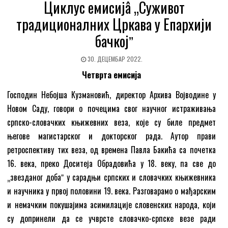
Циклус емисијâ „Суживот
традиционалних Цркава у Епархији
бачкојˮ
30. ДЕЦЕМБАР 2022.
Четврта
емисија
Господин Небојша Кузмановић, директор Архива Војводине у
Новом Саду, говори о почецима свог научног истраживања
српско-словачких књижевних веза, које су биле предмет
његове магистарског и докторског рада. Аутор прави
ретроспективу тих веза, од времена Павла Бакића са почетка
16. века, преко Доситеја Обрадовића у 18. веку, па све до
„звезданог добаˮ у сарадњи српских и словачких књижевника
и научника у првој половини 19. века. Разговарамо о мађарским
и немачким покушајима асимилације словенских народа, који
су допринели да се учврсте словачко-српске везе ради