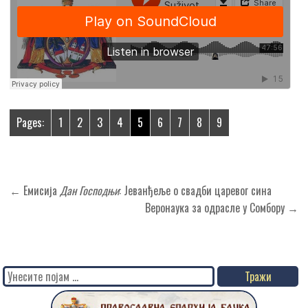
Pages:
1
2
3
4
5
6
7
8
9
Кретање
← Емисија
Дан Господњи
: Јеванђеље о свадби царевог сина
чланка
Веронаука за одрасле у Сомбору →
Search
for: