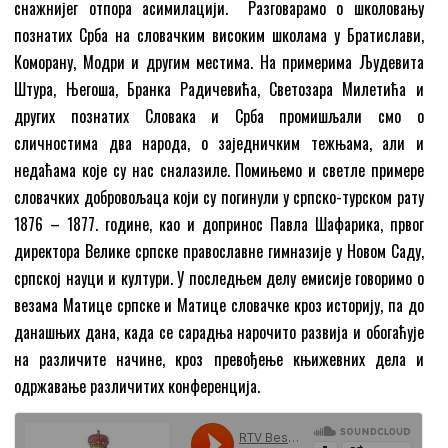
снажнијег отпора асимилацији. Разговарамо о школовању
познатих Срба на словачким високим школама у Братислави,
Коморану, Модри и другим местима. На примерима Људевита
Штура, Његоша, Бранка Радичевића, Светозара Милетића и
других познатих Словака и Срба промишљали смо о
сличностима два народа, о заједничким тежњама, али и
недаћама које су нас сналазиле. Помињемо и светле примере
словачких добровољаца који су погинули у српско-турском рату
1876 – 1877. године, као и допринос Павла Шафарика, првог
директора Велике српскe православне гимназије у Новом Саду,
српској науци и култури. У последњем делу емисије говоримо о
везама Матице српске и Матице словачке кроз историју, па до
данашњих дана, када се сарадња нарочито развија и обогаћује
на различите начине, кроз превођење књижевних дела и
одржавање различитих конференција.