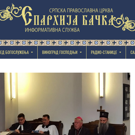
РЕД БОГОСЛУЖЕЊА
ВИНОГРАД ГОСПОДЊИ
РАДИО-СТАНИЦЕ
СА