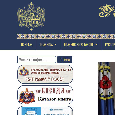
ПОЧЕТАК
ЕПАРХИЈА
EПАРХИЈСКЕ УСТАНОВЕ
РАСПО
Search
for: