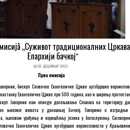
мисијâ „Суживот традиционалних Цркава
Епархији бачкојˮ
30. ДЕЦЕМБАР 2022.
Прва емисија
аворник, бискуп Словачке Eвангеличке Цркве аугзбуршке вероиспов
о настанку Евангеличке Цркве пре 500 година, као и ширењу протеста
скуп Јаворник нам описује досељавање Словака на територију д
ке њиховог живота у данашњој Бачкој. Говоримо о изградњи
ва, њиховом уређењу и коришћењу језика у богослужењу. Саговорн
ловачке Евангеличке Цркве аугзбуршке вероисповести у Краљевини