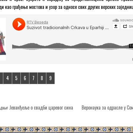
и као грађење мостова и узор за односе свих других верских заједни
3
4
5
6
7
8
9
одњи
: Јеванђеље о свадби царевог сина
Веронаука за одрасле у С