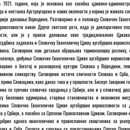
 1921. године, која је основана као засебна црквено-администр
да и нестанка Аустроугарске и нових околности у којима је живела сл
рији данашње Војводине. Разговарамо и о положају Словачке Еванг
роисповести након Другог светског рата, када је декларативно пос
ести, али је у пракси деловање свих традиционалних Цркав
а судбина задесила и Словачку Евангеличку Цркву аугзбуршке вероиспо
мовина. Саговорник нам детаљно објашњава терминолошку разлику, 
ологије, уређење Словачке Евангеличке Цркве аугзбуршке вероиспов
оварамо о богатој и разноврсној култури Словака у Војводини, пе
аивном сликарству. Саговорник истиче сличности Словака и Срба,
 према Словацима, како данас тако и у прошлости. Бискуп Јаворник го
има се суочава словачка заједница у Србији, али и у словачкој диј
су биолошко одумирање, старење становништва и економске мигр
сима Словачке Евангеличке Цркве аугзбуршке вероисповести са 
 у Србији, а посебно са Српском Православном Црквом. Саговорник 
добрих односа евангеличких и православних свештеника за унап
вака и Срба. Сусрете и сарадњу са представницима Српске Право