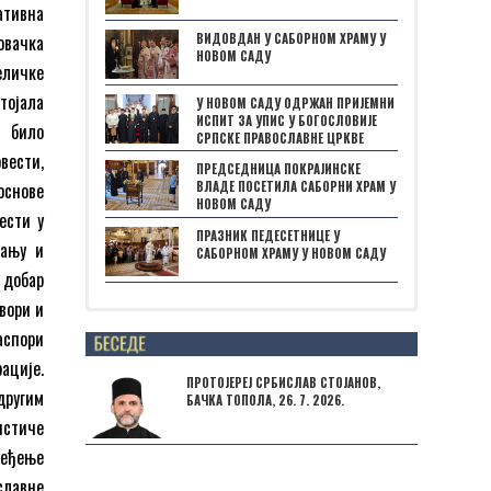
ативна
ВИДОВДАН У САБОРНОМ ХРАМУ У
овачка
НОВОМ САДУ
еличке
тојала
У НОВОМ САДУ ОДРЖАН ПРИЈЕМНИ
ИСПИТ ЗА УПИС У БОГОСЛОВИЈЕ
а било
СРПСКЕ ПРАВОСЛАВНЕ ЦРКВЕ
вести,
ПРЕДСЕДНИЦА ПОКРАЈИНСКЕ
основе
ВЛАДЕ ПОСЕТИЛА САБОРНИ ХРАМ У
НОВОМ САДУ
ести у
ПРАЗНИК ПЕДЕСЕТНИЦЕ У
вању и
САБОРНОМ ХРАМУ У НОВОМ САДУ
 добар
вори и
Posts not found
аспори
ације.
ПРОТОЈЕРЕЈ СРБИСЛАВ СТОЈАНОВ,
другим
БАЧКА ТОПОЛА, 26. 7. 2026.
истиче
ређење
славне