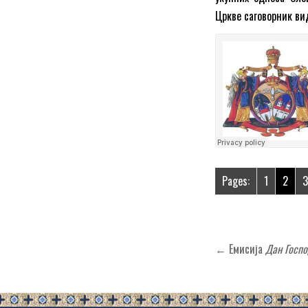
Цркве саговорник вид
Pages:
1
2
Кретање
← Емисија
Дан Госп
чланка