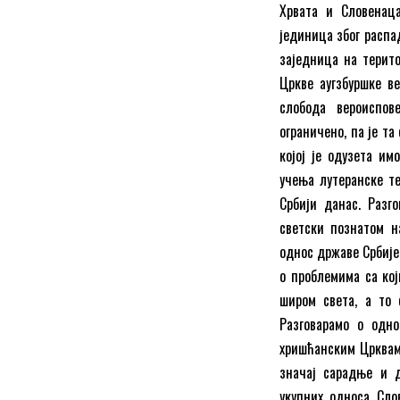
Хрвата и Словенаца
јединица због распа
заједница на терито
Цркве аугзбуршке ве
слобода вероиспов
ограничено, па је т
којој је одузета и
учења лутеранске те
Србији данас. Разг
светски познатом н
однос државе Србије
о проблемима са кој
широм света, а то 
Разговарамо о одно
хришћанским Црквама
значај сарадње и 
укупних односа Сло