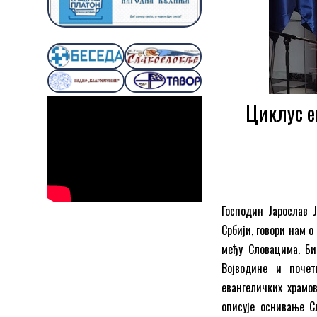
Циклус е
Господин Јарослав Ј
Србији, говори нам 
међу Словацима. Би
Војводине и почет
евангеличких храмо
описује оснивање С