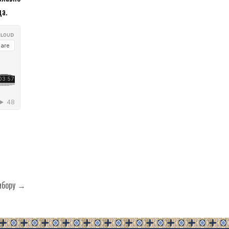
ца.
омбору →