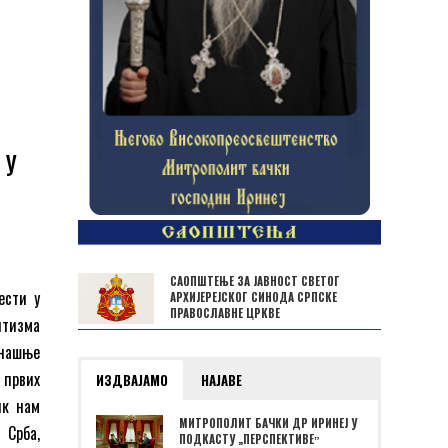
 у
САОПШТЕЊЕ ЗА ЈАВНОСТ СВЕТОГ
ести у
АРХИЈЕРЕЈСКОГ СИНОДА СРПСКЕ
ПРАВОСЛАВНЕ ЦРКВЕ
нтизма
анашње
 првих
ИЗДВАЈАМО
НАЈАВЕ
ик нам
МИТРОПОЛИТ БАЧКИ ДР ИРИНЕЈ У
 Срба,
ПОДКАСТУ „ПЕРСПЕКТИВЕˮ